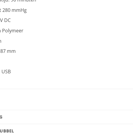
ot 280 mmHg
5V DC
um Polymeer
h
0*87 mm
i USB
G
DUBBEL