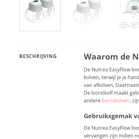
Waarom de Nu
BESCHRIJVING
De Nutrea EasyFlow bor
kolven, terwijl je je h
van afkolven. Daarnaast
De borstkolf maakt gebr
andere
borstkolven
, z
Gebruiksgemak va
De Nutrea EasyFlow bors
vervangen zijn indien n