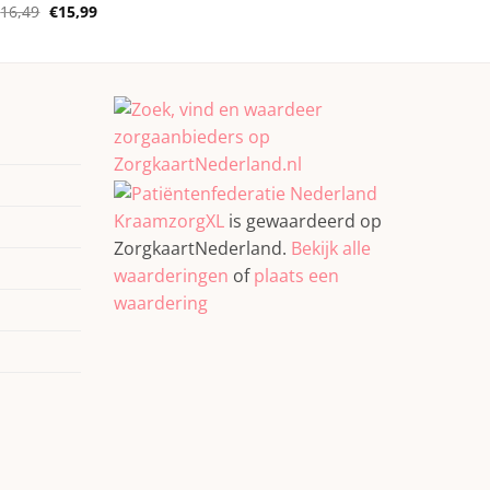
prijs
prijs
Oorspronkelijke
Huidige
€
16,49
€
15,99
was:
is:
prijs
prijs
€139,99.
€129,99.
was:
is:
€16,49.
€15,99.
KraamzorgXL
is gewaardeerd op
ZorgkaartNederland.
Bekijk alle
waarderingen
of
plaats een
waardering