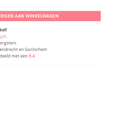
OEGEN AAN WINKELWAGEN
el!
gXL
orgsters
apendrecht en Gorinchem
deeld met een
9.4