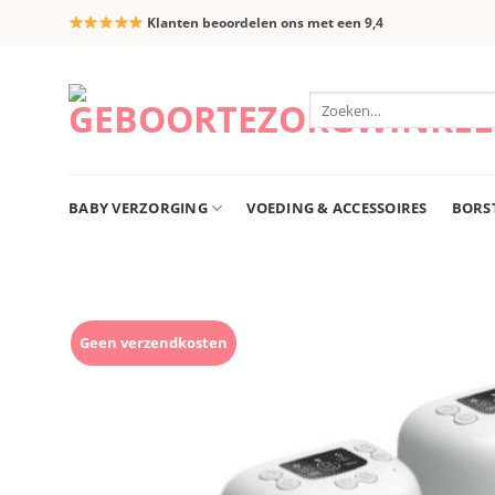
Ga
Klanten beoordelen ons met een 9,4
naar
inhoud
Zoeken
naar:
BABY VERZORGING
VOEDING & ACCESSOIRES
BORS
Geen verzendkosten