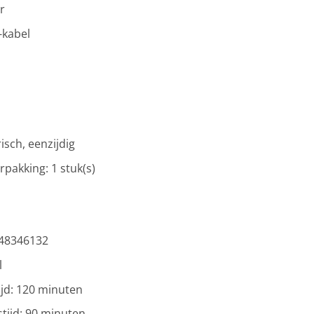
r
-kabel
risch, eenzijdig
erpakking: 1 stuk(s)
48346132
l
jd: 120 minuten
tijd: 90 minuten