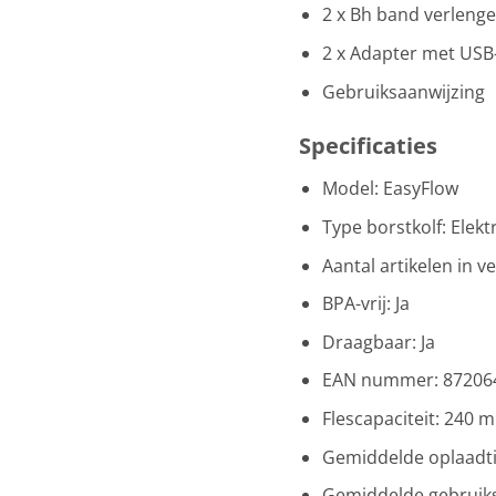
2 x Bh band verlenge
2 x Adapter met USB
Gebruiksaanwijzing
Specificaties
Model: EasyFlow
Type borstkolf: Elekt
Aantal artikelen in v
BPA-vrij: Ja
Draagbaar: Ja
EAN nummer: 87206
Flescapaciteit: 240 m
Gemiddelde oplaadti
Gemiddelde gebruiks