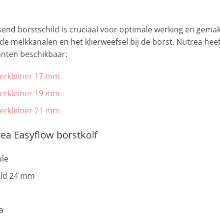
send borstschild is cruciaal voor optimale werking en gema
e melkkanalen en het klierweefsel bij de borst. Nutrea hee
anten beschikbaar:
Verkleiner 17 mm
Verkleiner 19 mm
Verkleiner 21 mm
ea Easyflow borstkolf
ule
hild 24 mm
a