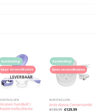
Aanbieding!
Aanbieding!
Geen verzendkosten
Geen verzendkosten
BORSTKOLVEN
BORSTKOLVEN
iliconen handkolf /
Ardo Alyssa Conversionkit
oedermelkcollector
Oorspronkelijke
Huidige
€
139,99
€
129,99