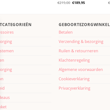
Oorspronkelijke
Huidige
€
219,00
€
189,95
prijs
prijs
was:
is:
€219,00.
€189,95.
TCATEGORIEËN
GEBOORTEZORGWINKEL
ssoires
Betalen
orging
Verzending & bezorging
ystemen
Ruilen & retourneren
ven
Klachtenregeling
orging
Algemene voorwaarden
on
Cookieverklaring
eid
Privacyverklaring
deaus
ket