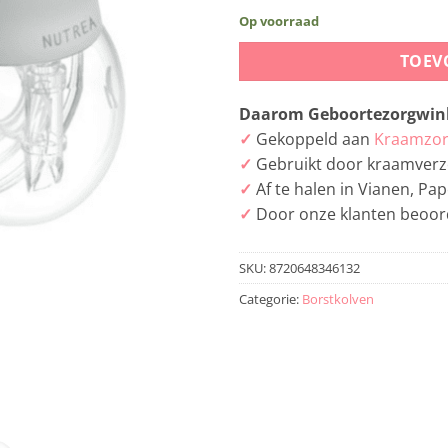
Op voorraad
TOEV
Daarom Geboortezorgwink
✓
Gekoppeld aan
Kraamzor
✓
Gebruikt door kraamverz
✓
Af te halen in Vianen, P
✓
Door onze klanten beoor
SKU:
8720648346132
Categorie:
Borstkolven