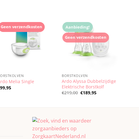
Geen verzendkosten
Aanbieding!
Geen verzendkosten
BORSTKOLVEN
BORSTKOLVEN
Ardo Alyssa Dubbelzijdige
rdo Melia Single
Elektrische Borstkolf
€
99,95
Oorspronkelijke
Huidige
€
219,00
€
189,95
prijs
prijs
was:
is:
€219,00.
€189,95.