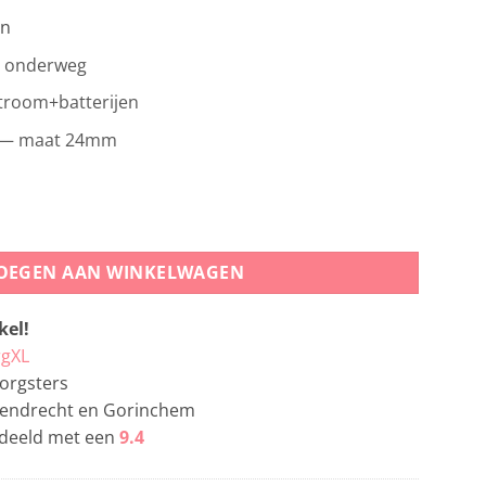
en
 onderweg
room+batterijen
— maat 24mm
OEGEN AAN WINKELWAGEN
el!
gXL
orgsters
apendrecht en Gorinchem
deeld met een
9.4