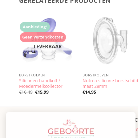
GERELATEERDE PRODUCTEN
Aanbieding!
Geen verzendkosten
BORSTKOLVEN
BORSTKOLVEN
Siliconen handkolf /
Nutrea silicone borstschil
Moedermelkcollector
maat 28mm
Oorspronkelijke
Huidige
€
16,49
€
15,99
€
14,95
prijs
prijs
was:
is:
€16,49.
€15,99.
CONTACT
PRODUC
Kantoor
Baby acce
Banneweg 6