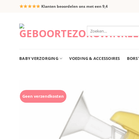
Ga
Klanten beoordelen ons met een 9,4
naar
inhoud
Zoeken
naar:
BABY VERZORGING
VOEDING & ACCESSOIRES
BORS
Geen verzendkosten