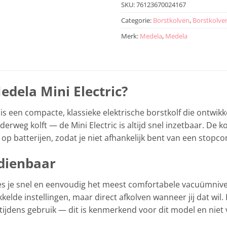
SKU:
76123670024167
Categorie:
Borstkolven
,
Borstkolve
Merk:
Medela
,
Medela
dela Mini Electric?
is een compacte, klassieke elektrische borstkolf die ontwikke
nderweg kolft — de Mini Electric is altijd snel inzetbaar. De
op batterijen, zodat je niet afhankelijk bent van een stopco
dienbaar
es je snel en eenvoudig het meest comfortabele vacuümnive
elde instellingen, maar direct afkolven wanneer jij dat wil.
ijdens gebruik — dit is kenmerkend voor dit model en niet v