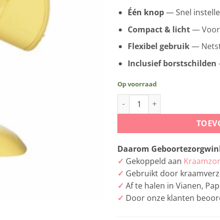
Één knop
— Snel instell
Compact & licht
— Voor
Flexibel gebruik
— Netst
Inclusief borstschilden
Op voorraad
Medela Mini Electric aantal
TOEV
Daarom Geboortezorgwink
✓
Gekoppeld aan
Kraamzor
✓
Gebruikt door kraamverz
✓
Af te halen in Vianen, P
✓
Door onze klanten beoor