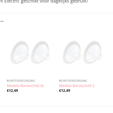
i Electric geschikt voor dagelijks gebruik?
 …
BORSTVERZORGING
BORSTVERZORGING
Medela Borstschild XL
Medela Borstschild S
€
12,49
€
12,49