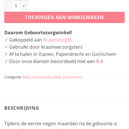
Baby-Slofje Ergonomisch Babykussen (grijs-wit) aantal
TOEVOEGEN AAN WINKELWAGEN
Daarom Geboortezorgwinkel!
✓
Gekoppeld aan
KraamzorgXL
✓
Gebruikt door kraamverzorgsters
✓
Af te halen in Vianen, Papendrecht en Gorinchem
✓
Door onze klanten beoordeeld met een
9.4
Categorie:
Baby accessoires
,
Baby accessoires
BESCHRIJVING
Tijdens de eerste negen maanden na de geboorte is