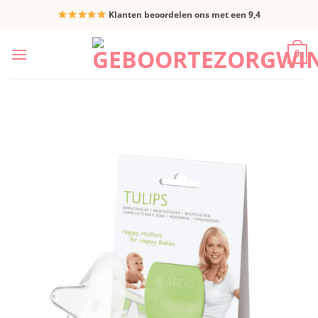
Ga
Klanten beoordelen ons met een 9,4
naar
inhoud
0