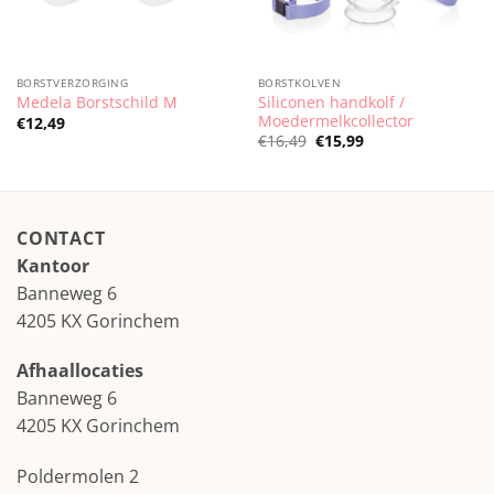
BORSTVERZORGING
BORSTKOLVEN
Siliconen handkolf /
Medela Borstschild M
Moedermelkcollector
€
12,49
Oorspronkelijke
Huidige
€
16,49
€
15,99
prijs
prijs
was:
is:
€16,49.
€15,99.
CONTACT
Kantoor
Banneweg 6
4205 KX Gorinchem
Afhaallocaties
Banneweg 6
4205 KX Gorinchem
Poldermolen 2