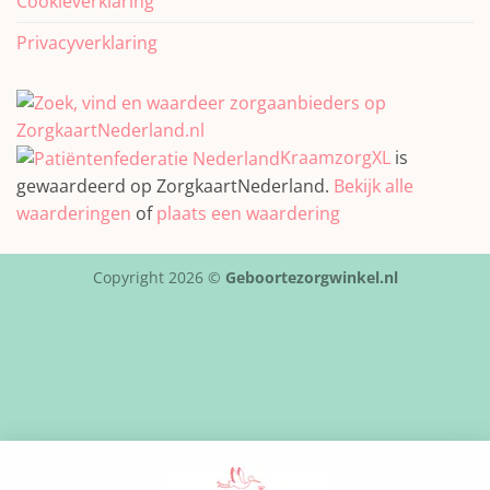
Cookieverklaring
Privacyverklaring
KraamzorgXL
is
gewaardeerd op ZorgkaartNederland.
Bekijk alle
waarderingen
of
plaats een waardering
Copyright 2026 ©
Geboortezorgwinkel.nl