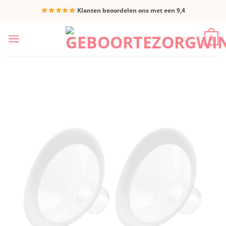
Ga
Klanten beoordelen ons met een 9,4
naar
inhoud
0