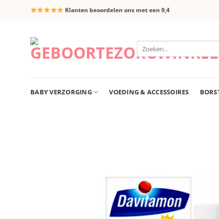
Ga
Klanten beoordelen ons met een 9,4
naar
inhoud
Zoeken
naar:
BABY VERZORGING
VOEDING & ACCESSOIRES
BORS