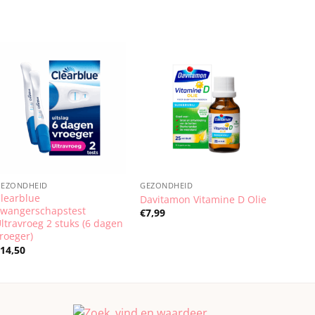
GEZONDHEID
GEZONDHEID
learblue
Davitamon Vitamine D Olie
Zwangerschapstest
€
7,99
ltravroeg 2 stuks (6 dagen
roeger)
€
14,50