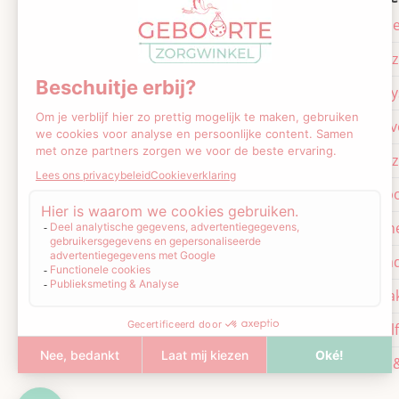
Kantoor
Baby acce
Banneweg 6
Baby verz
4205 KX Gorinchem
Bewaars
Afhaallocaties
Borstkol
Banneweg 6
4205 KX Gorinchem
Borstverz
Poldermolen 2
Cadeaub
3352 TH Papendrecht
Gezondh
Hof van Batenstein 17
Kraamca
4131 HB Vianen
Kraampak
(Borstkol
Voeding &