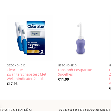
GEZONDHEID
GEZONDHEID
Clearblue
Lansinoh Postpartum
C
Zwangerschapstest Met
Spoelfles
Wekenindicator 2 stuks
U
€
11,99
v
€
17,95
TCATEGORIEËN
GEBOORTEZORGWINKEL