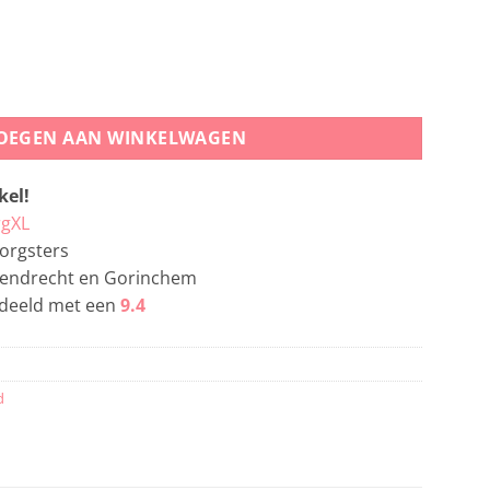
ntal
OEGEN AAN WINKELWAGEN
el!
gXL
orgsters
apendrecht en Gorinchem
deeld met een
9.4
d