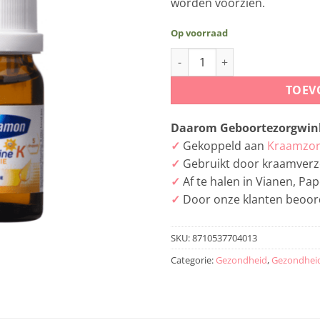
worden voorzien.
Op voorraad
Davitamon Vitamine K Olie aa
TOEV
Daarom Geboortezorgwink
✓
Gekoppeld aan
Kraamzor
✓
Gebruikt door kraamverz
✓
Af te halen in Vianen, P
✓
Door onze klanten beoor
SKU:
8710537704013
Categorie:
Gezondheid
,
Gezondhei