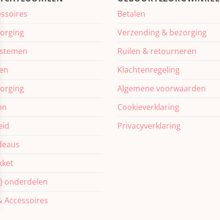
ssoires
Betalen
orging
Verzending & bezorging
ystemen
Ruilen & retourneren
ven
Klachtenregeling
orging
Algemene voorwaarden
on
Cookieverklaring
eid
Privacyverklaring
deaus
ket
f) onderdelen
 Accessoires